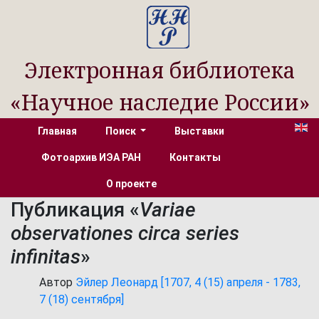
Электронная библиотека
«Научное наследие России»
Главная
Поиск
Выставки
Фотоархив ИЭА РАН
Контакты
О проекте
Публикация «
Variae
observationes circa series
infinitas
»
Автор
Эйлер Леонард [1707, 4 (15) апреля - 1783,
7 (18) сентября]