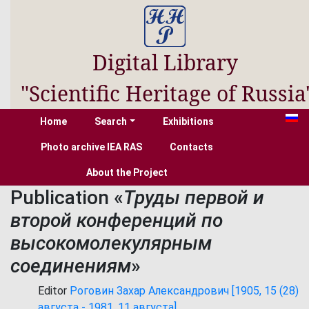
Digital Library
"Scientific Heritage of Russia
Home
Search
Exhibitions
Photo archive IEA RAS
Contacts
About the Project
Publication «
Труды первой и
второй конференций по
высокомолекулярным
соединениям
»
Editor
Роговин Захар Александрович [1905, 15 (28)
августа - 1981, 11 августа]