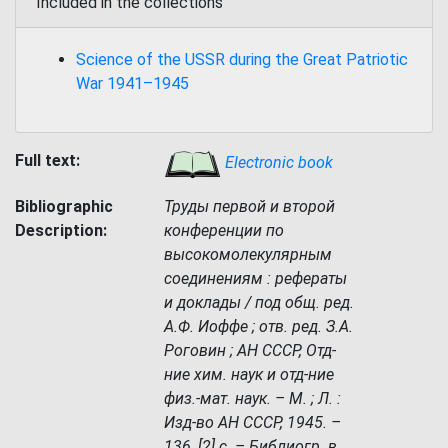
Included in the collections
Science of the USSR during the Great Patriotic
War 1941–1945
Full text:
Electronic book
Bibliographic
Труды первой и второй
Description:
конференции по
высокомолекулярным
соединениям : рефераты
и доклады / под общ. ред.
А.Ф. Иоффе ; отв. ред. З.А.
Роговин ; АН СССР, Отд-
ние хим. наук и отд-ние
физ.-мат. наук. – М. ; Л. :
Изд-во АН СССР, 1945. –
136, [2] с. – Библиогр. в