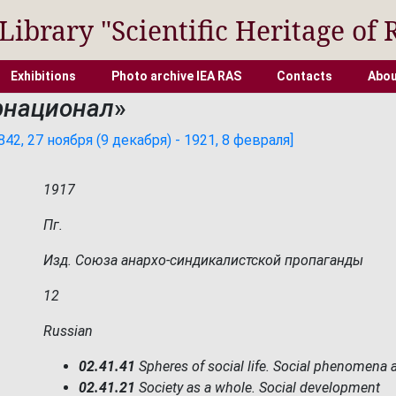
 Library "Scientific Heritage of 
Exhibitions
Photo archive IEA RAS
Contacts
Abou
рнационал
»
2, 27 ноября (9 декабря) - 1921, 8 февраля]
1917
Пг.
Изд. Союза анархо-синдикалистской пропаганды
12
Russian
02.41.41
Spheres of social life. Social phenomena a
02.41.21
Society as a whole. Social development