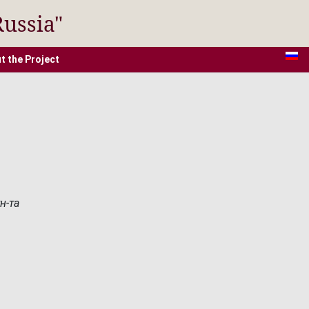
Russia"
t the Project
н-та