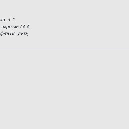
а. Ч. 1.
наречий / А.А.
-та Пг. ун-та,