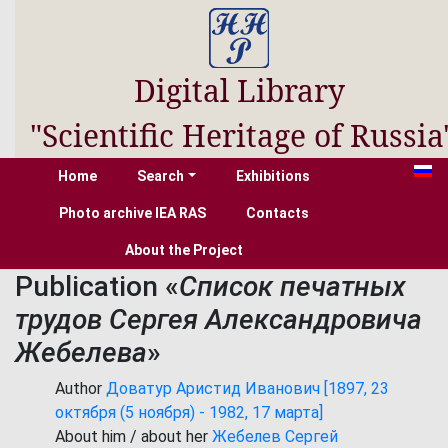
Digital Library
"Scientific Heritage of Russia
Home
Search
Exhibitions
Photo archive IEA RAS
Contacts
About the Project
Publication «
Список печатных
трудов Сергея Александровича
Жебелева
»
Author
Доватур Аристид Иванович [1897, 23
октября (5 ноября) - 1982, 17 марта]
About him / about her
Жебелев Сергей