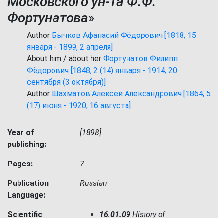
Московского ун-та Ф.Ф.
Фортунатова
»
Author
Бычков Афанасий Фёдорович [1818, 15
января - 1899, 2 апреля]
About him / about her
Фортунатов Филипп
Фёдорович [1848, 2 (14) января - 1914, 20
сентября (3 октября)]
Author
Шахматов Алексей Александрович [1864, 5
(17) июня - 1920, 16 августа]
Year of
[1898]
publishing:
Pages:
7
Publication
Russian
Language:
Scientific
16.01.09
History of