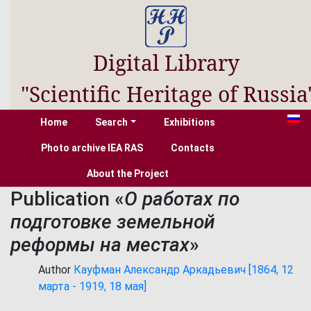
Digital Library
"Scientific Heritage of Russia
Home
Search
Exhibitions
Photo archive IEA RAS
Contacts
About the Project
Publication «
О работах по
подготовке земельной
реформы на местах
»
Author
Кауфман Александр Аркадьевич [1864, 12
марта - 1919, 18 мая]