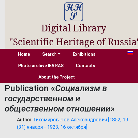
Digital Library
"Scientific Heritage of Russia
Home
Search
Exhibitions
Photo archive IEA RAS
Contacts
About the Project
Publication «
Социализм в
государственном и
общественном отношении
»
Author
Тихомиров Лев Александрович [1852, 19
(31) января - 1923, 16 октября]