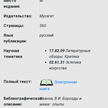
Место
М.
издания:
Издательство:
Мусагет
Страницы:
360
Язык
русский
публикации:
Научная
17.82.09
Литературные
тематика
обзоры. Критика
02.61.31
Эстетика
искусства
Полный текст:
Электронная
книга
Библиографическое
Иванов, В.И. Борозды и
описание:
межи : опыты