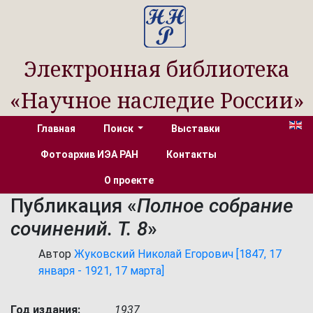
Электронная библиотека
«Научное наследие России»
Главная
Поиск
Выставки
Фотоархив ИЭА РАН
Контакты
О проекте
Публикация «
Полное собрание
сочинений. Т. 8
»
Автор
Жуковский Николай Егорович [1847, 17
января - 1921, 17 марта]
Год издания:
1937