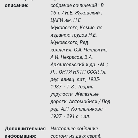
описание:
собрание сочинений : В
16 т. / Н.Е. Жуковский ;
ЦАГИ им. Н.Е.
Жуковского, Комис. по
изданию трудов Н.Е.
Жуковского, Ред.
коллегия: С.А. Чаплыгин,
А.И. Некрасов, В.А.
Архангельский и др. - М. ;
Л. : ОНТИ НКТП СССР, Гл.
ред. авиац. лит., 1935-
1937. - Т. 8 : Теория
упругости. Железные
дороги. Автомобили / Под
ред. А.П. Котельникова. -
1937. - 291 с. : ил.
Дополнительная
Настоящее собрание
информация:
состоит из двух серий: