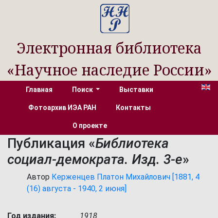
Электронная библиотека
«Научное наследие России»
Главная
Поиск
Выставки
Фотоархив ИЭА РАН
Контакты
О проекте
Публикация «
Библиотека
социал-демократа. Изд. 3-е
»
Автор
Керженцев Платон Михайлович [1881, 4
(16) августа - 1940, 2 июня]
Год издания:
1918