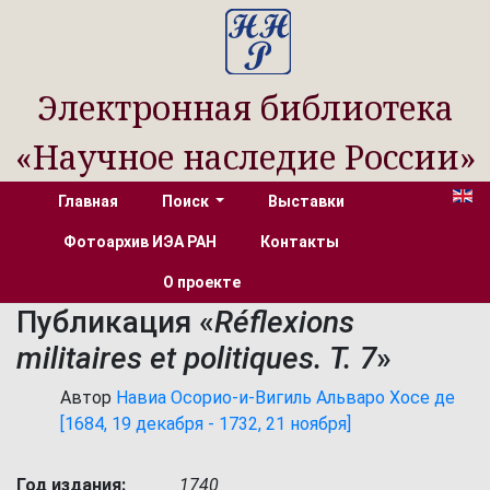
Электронная библиотека
«Научное наследие России»
Главная
Поиск
Выставки
Фотоархив ИЭА РАН
Контакты
О проекте
Публикация «
Réflexions
militaires et politiques. T. 7
»
Автор
Навиа Осорио-и-Вигиль Альваро Хосе де
[1684, 19 декабря - 1732, 21 ноября]
Год издания:
1740