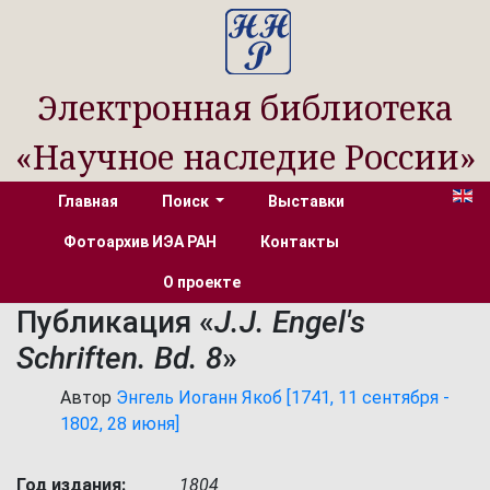
Электронная библиотека
«Научное наследие России»
Главная
Поиск
Выставки
Фотоархив ИЭА РАН
Контакты
О проекте
Публикация «
J.J. Engel's
Schriften. Bd. 8
»
Автор
Энгель Иоганн Якоб [1741, 11 сентября -
1802, 28 июня]
Год издания:
1804