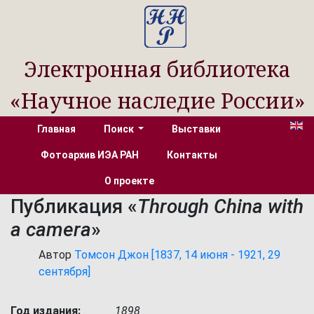
Электронная библиотека
«Научное наследие России»
Главная
Поиск
Выставки
Фотоархив ИЭА РАН
Контакты
О проекте
Публикация «
Through China with
a camera
»
Автор
Томсон Джон [1837, 14 июня - 1921, 29
сентября]
Год издания:
1898