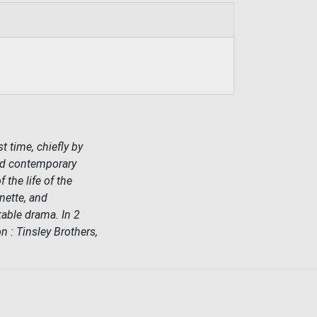
t time, chiefly by
and contemporary
the life of the
nette, and
kable drama. In 2
on : Tinsley Brothers,