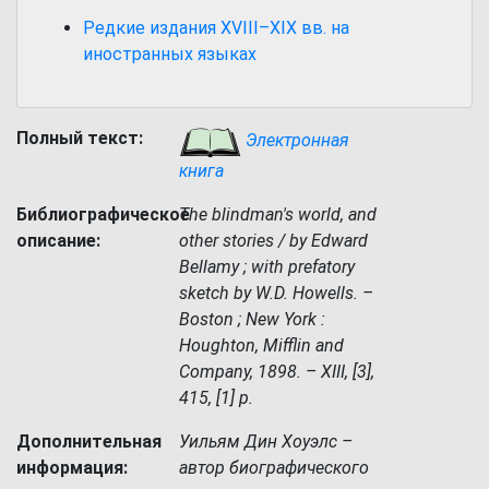
Редкие издания XVIII–XIX вв. на
иностранных языках
Полный текст:
Электронная
книга
Библиографическое
The blindman's world, and
описание:
other stories / by Edward
Bellamy ; with prefatory
sketch by W.D. Howells. –
Boston ; New York :
Houghton, Mifflin and
Company, 1898. – XIII, [3],
415, [1] p.
Дополнительная
Уильям Дин Хоуэлс –
информация:
автор биографического