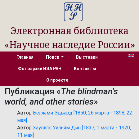
Электронная библиотека
«Научное наследие России»
Главная
Поиск
Выставки
Фотоархив ИЭА РАН
Контакты
О проекте
Публикация «
The blindman's
world, and other stories
»
Автор
Беллами Эдвард [1850, 26 марта - 1898, 22
мая]
Автор
Хауэллс Уильям Дин [1837, 1 марта - 1920,
11 мая]