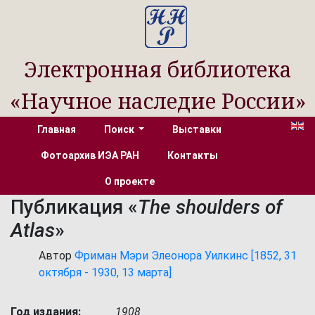
Электронная библиотека
«Научное наследие России»
Главная
Поиск
Выставки
Фотоархив ИЭА РАН
Контакты
О проекте
Публикация «
The shoulders of
Atlas
»
Автор
Фриман Мэри Элеонора Уилкинс [1852, 31
октября - 1930, 13 марта]
Год издания:
1908