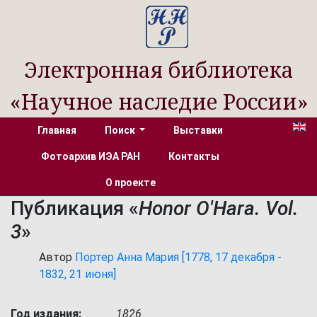
Электронная библиотека
«Научное наследие России»
Главная
Поиск
Выставки
Фотоархив ИЭА РАН
Контакты
О проекте
Публикация «
Honor O'Hara. Vol.
3
»
Автор
Портер Анна Мария [1778, 17 декабря -
1832, 21 июня]
Год издания:
1826