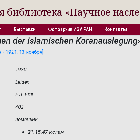
я библиотека «Научное насле
Выставки
Фотоархив ИЭА РАН
Контакты
gen der islamischen Koranauslegung
- 1921, 13 ноября]
1920
Leiden
E.J. Brill
402
немецкий
21.15.47
Ислам