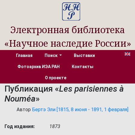
Электронная библиотека
«Научное наследие России»
Главная
Поиск
Выставки
Фотоархив ИЭА РАН
Контакты
О проекте
Публикация «
Les parisiennes à
Nouméa
»
Автор
Бертэ Эли [1815, 8 июня - 1891, 1 февраля]
Год издания:
1873