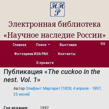
Электронная библиотека
«Научное наследие России»
Главная
Поиск
Выставки
Фотоархив ИЭА РАН
Контакты
О проекте
Публикация «
The cuckoo in the
nest. Vol. 1
»
Автор
Олифант Маргарет [1828, 4 апреля - 1897,
25 июня]
Год издания:
1892