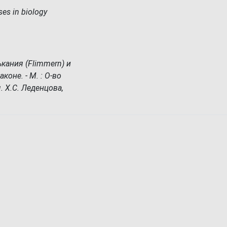
es in biology
кания (Flimmern) и
коне. - М. : О-во
. Х.С. Леденцова,
.