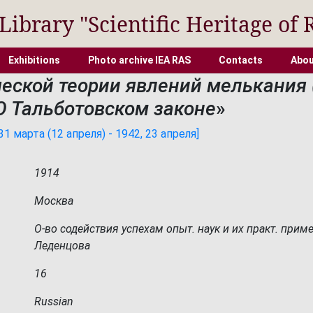
 Library "Scientific Heritage of 
Exhibitions
Photo archive IEA RAS
Contacts
Abou
еской теории явлений мелькания (
 О Тальботовском законе
»
 марта (12 апреля) - 1942, 23 апреля]
1914
Москва
О-во содействия успехам опыт. наук и их практ. примен
Леденцова
16
Russian