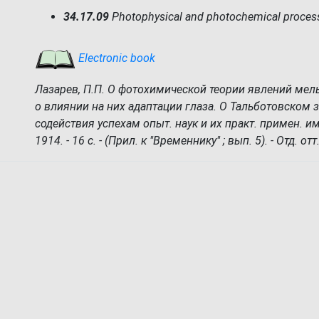
34.17.09
Photophysical and photochemical process
Electronic book
Лазарев, П.П. О фотохимической теории явлений мель
о влиянии на них адаптации глаза. О Тальботовском за
содействия успехам опыт. наук и их практ. примен. им
1914. - 16 с. - (Прил. к "Временнику" ; вып. 5). - Отд. отт