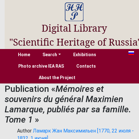
Digital Library
"Scientific Heritage of Russia
Home
Search
Exhibitions
Photo archive IEA RAS
Contacts
About the Project
Publication «
Mémoires et
souvenirs du général Maximien
Lamarque, publiés par sa famille.
Tome 1
»
Author
Ламарк Жан Максимильен [1770, 22 июля -
1832, 1 июня]