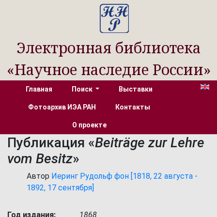
Электронная библиотека
«Научное наследие России»
Главная
Поиск
Выставки
Фотоархив ИЭА РАН
Контакты
О проекте
Публикация «
Beiträge zur Lehre
vom Besitz
»
Автор
Иеринг Рудольф фон [1818, 22 августа -
1892, 17 сентября]
Год издания:
1868