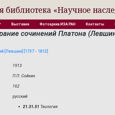
я библиотека «Научное насле
Выставки
Фотоархив ИЭА РАН
Контакты
рание сочинений Платона (Левшин
 [Левшин] [1737 - 1812]
1913
П.П. Сойкин
162
русский
21.31.51
Теология