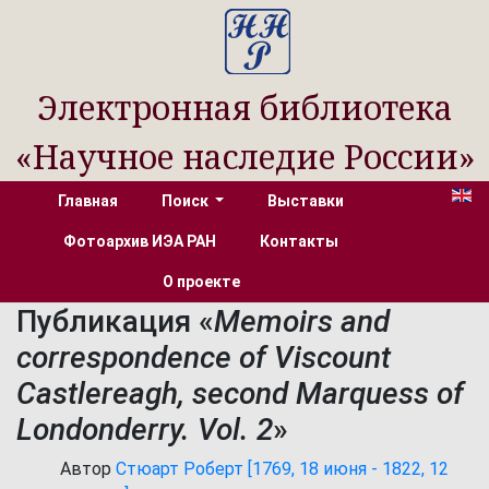
Электронная библиотека
«Научное наследие России»
Главная
Поиск
Выставки
Фотоархив ИЭА РАН
Контакты
О проекте
Публикация «
Memoirs and
correspondence of Viscount
Castlereagh, second Marquess of
Londonderry. Vol. 2
»
Автор
Стюарт Роберт [1769, 18 июня - 1822, 12