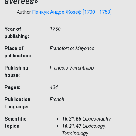
avérées
»
Author
Панкук Андре Жозеф [1700 - 1753]
Year of
1750
publishing:
Place of
Francfort et Mayence
publication:
Publishing
François Varrentrapp
house:
Pages:
404
Publication
French
Language:
Scientific
16.21.65
Lexicography
topics
16.21.47
Lexicology.
Terminology