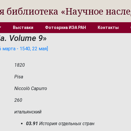
я библиотека «Научное насле
Выставки
Фотоархив ИЭА РАН
Контакты
lia. Volume 9
»
 марта - 1540, 22 мая]
1820
Pisa
Niccolò Capurro
260
итальянский
03.91
История отдельных стран