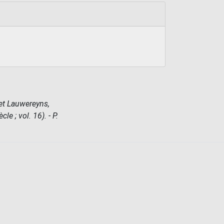
 et Lauwereyns,
le ; vol. 16). - P.