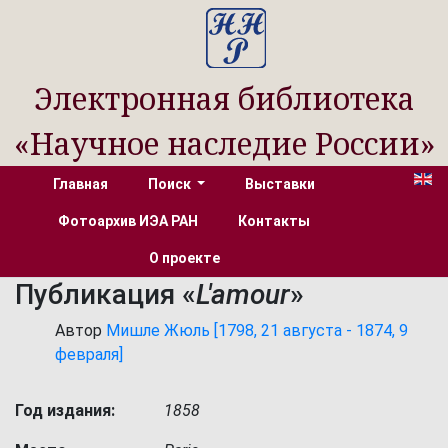
Электронная библиотека
«Научное наследие России»
Главная
Поиск
Выставки
Фотоархив ИЭА РАН
Контакты
О проекте
Публикация «
L'amour
»
Автор
Мишле Жюль [1798, 21 августа - 1874, 9
февраля]
Год издания:
1858