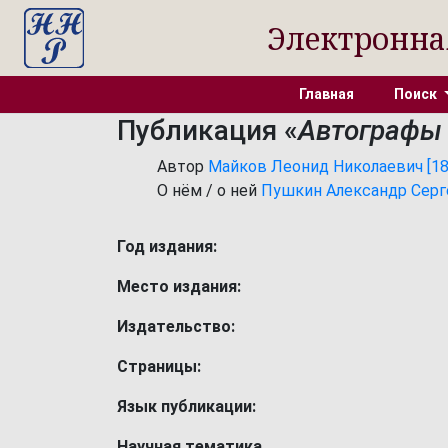
Электронна
Главная
Поиск
Публикация «
Автографы 
Автор
Майков Леонид Николаевич [1839,
О нём / о ней
Пушкин Александр Сергее
Год издания:
Место издания:
Издательство:
Страницы:
Язык публикации:
Научная тематика