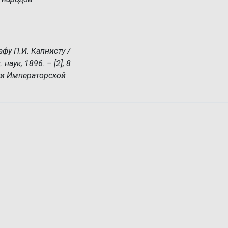
фу П.И. Капнисту /
наук, 1896. – [2], 8
сти Императорской