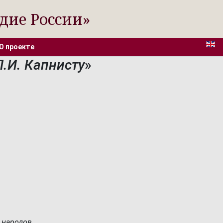
дие России»
О проекте
.И. Капнисту
»
 народов