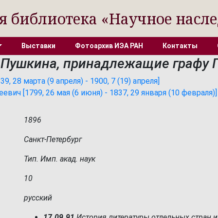
я библиотека «Научное насле
Выставки
Фотоархив ИЭА РАН
Контакты
Пушкина, принадлежащие графу П
 28 марта (9 апреля) - 1900, 7 (19) апреля]
вич [1799, 26 мая (6 июня) - 1837, 29 января (10 февраля)]
1896
Санкт-Петербург
Тип. Имп. акад. наук
10
русский
17.09.91
История литературы отдельных стран и