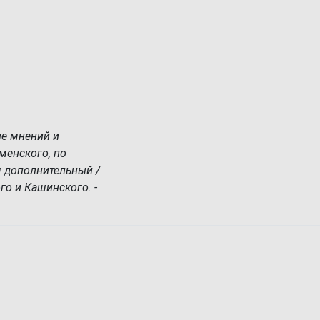
ие мнений и
менского, по
 дополнительный /
го и Кашинского. -