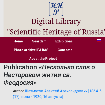
Digital Library
"Scientific Heritage of Russia
Home
Search
Exhibitions
Photo archive IEA RAS
Contacts
About the Project
Publication «
Несколько слов о
Несторовом житии св.
Феодосия
»
Author
Шахматов Алексей Александрович [1864, 5
(17) июня - 1920, 16 августа]