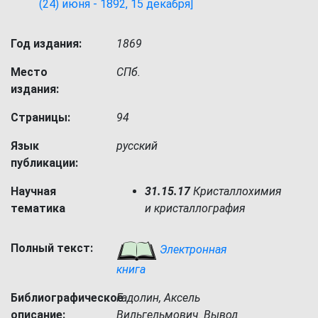
(24) июня - 1892, 15 декабря]
Год издания:
1869
Место
СПб.
издания:
Страницы:
94
Язык
русский
публикации:
Научная
31.15.17
Кристаллохимия
тематика
и кристаллография
Полный текст:
Электронная
книга
Библиографическое
Гадолин, Аксель
описание:
Вильгельмович. Вывод