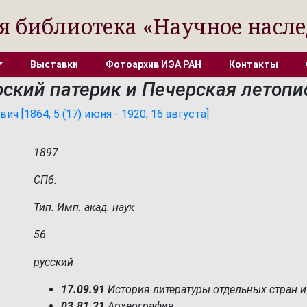
я библиотека «Научное насле
Выставки
Фотоархив ИЭА РАН
Контакты
ский патерик и Печерская летопис
 [1864, 5 (17) июня - 1920, 16 августа]
1897
СПб.
Тип. Имп. акад. наук
56
русский
17.09.91
История литературы отдельных стран и
03.81.21
Археография