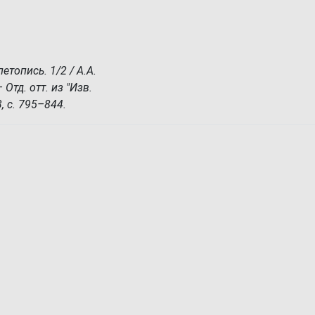
топись. 1/2 / А.А.
 Отд. отт. из "Изв.
3, с. 795–844.