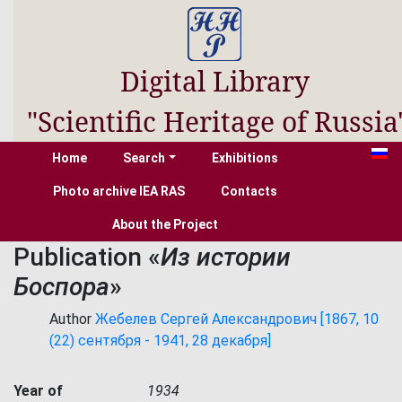
Digital Library
"Scientific Heritage of Russia
Home
Search
Exhibitions
Photo archive IEA RAS
Contacts
About the Project
Publication «
Из истории
Боспора
»
Author
Жебелев Сергей Александрович [1867, 10
(22) сентября - 1941, 28 декабря]
Year of
1934