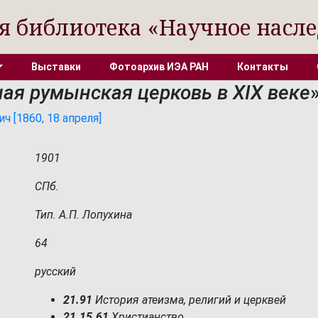
я библиотека «Научное насле
Выставки
Фотоархив ИЭА РАН
Контакты
ая румынская церковь в XIX веке
 [1860, 18 апреля]
1901
СПб.
Тип. А.П. Лопухина
64
русский
21.91
История атеизма, религий и церквей
21.15.61
Христианство