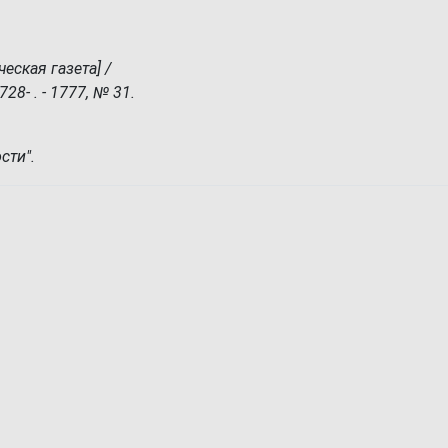
еская газета] /
728- . - 1777, № 31.
сти".