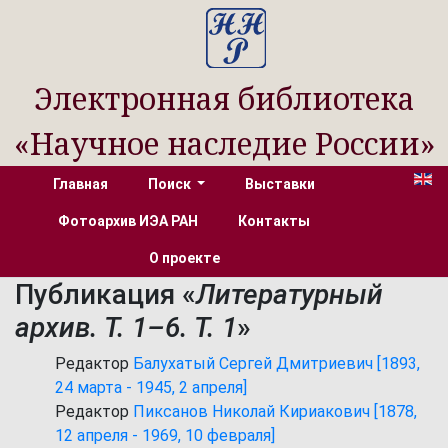
Электронная библиотека
«Научное наследие России»
Главная
Поиск
Выставки
Фотоархив ИЭА РАН
Контакты
О проекте
Публикация «
Литературный
архив. Т. 1–6. Т. 1
»
Редактор
Балухатый Сергей Дмитриевич [1893,
24 марта - 1945, 2 апреля]
Редактор
Пиксанов Николай Кириакович [1878,
12 апреля - 1969, 10 февраля]