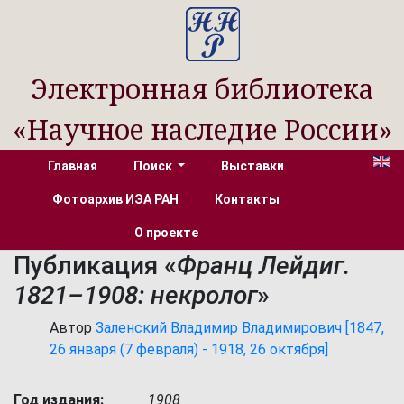
Электронная библиотека
«Научное наследие России»
Главная
Поиск
Выставки
Фотоархив ИЭА РАН
Контакты
О проекте
Публикация «
Франц Лейдиг.
1821–1908: некролог
»
Автор
Заленский Владимир Владимирович [1847,
26 января (7 февраля) - 1918, 26 октября]
Год издания:
1908