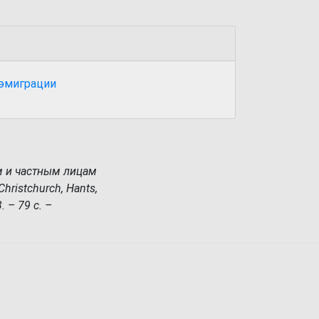
 эмиграции
м и частным лицам
hristchurch, Hants,
. – 79 с. –