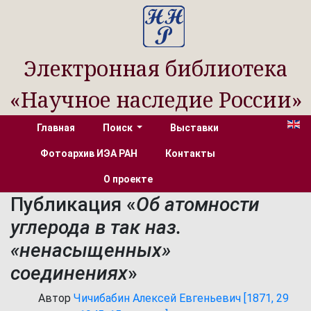
Электронная библиотека
«Научное наследие России»
Главная
Поиск
Выставки
Фотоархив ИЭА РАН
Контакты
О проекте
Публикация «
Об атомности
углерода в так наз.
«ненасыщенных»
соединениях
»
Автор
Чичибабин Алексей Евгеньевич [1871, 29