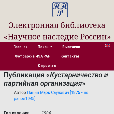
Электронная библиотека
«Научное наследие России»
Главная
Поиск
Выставки
Фотоархив ИЭА РАН
Контакты
О проекте
Публикация «
Кустарничество и
партийная организация
»
Автор
Панин Марк Саулович [1876 - не
ранее1945]
Год издания:
1904