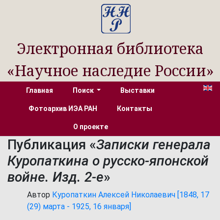
Электронная библиотека
«Научное наследие России»
Главная
Поиск
Выставки
Фотоархив ИЭА РАН
Контакты
О проекте
Публикация «
Записки генерала
Куропаткина о русско-японской
войне. Изд. 2-е
»
Автор
Куропаткин Алексей Николаевич [1848, 17
(29) марта - 1925, 16 января]