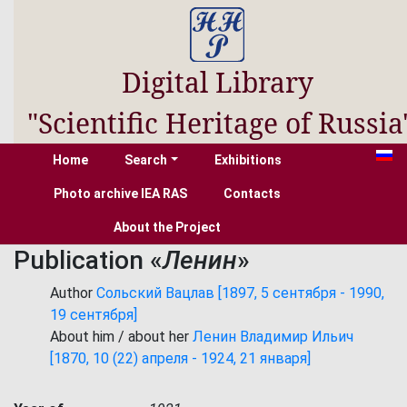
Digital Library
"Scientific Heritage of Russia
Home
Search
Exhibitions
Photo archive IEA RAS
Contacts
About the Project
Publication «
Ленин
»
Author
Сольский Вацлав [1897, 5 сентября - 1990,
19 сентября]
About him / about her
Ленин Владимир Ильич
[1870, 10 (22) апреля - 1924, 21 января]