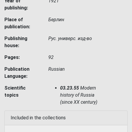
Year of
1921
publishing:
Place of
Берлин
publication:
Publishing
Рус. универс. изд-во
house:
Pages:
92
Publication
Russian
Language:
Scientific
03.23.55
Modern
topics
history of Russia
(since XX century)
Included in the collections