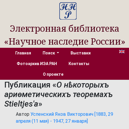
Электронная библиотека
«Научное наследие России»
Главная
Поиск
Выставки
Фотоархив ИЭА РАН
Контакты
О проекте
Публикация «
О нѣкоторыхъ
ариѳметическихъ теоремахъ
Stieltjes'a
»
Автор
Успенский Яков Викторович [1883, 29
апреля (11 мая) - 1947, 27 января]