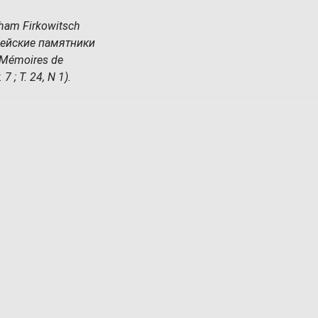
aham Firkowitsch
врейские памятники
- (Mémoires de
7 ; T. 24, N 1).