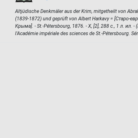
Altjüdische Denkmäler aus der Krim, mitgetheilt von Abr
(1839-1872) und geprüft von Albert Harkavy = [Старо-е
Крыма]. - St.-Pétersbourg, 1876. - X, [2], 288 с., 1 л. ил. 
l'Académie impériale des sciences de St.-Pétersbourg. Sér. 