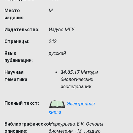
Место
М.
издания:
Издательство:
Изд-во МГУ
Страницы:
242
Язык
русский
публикации:
Научная
34.05.17
Методы
тематика
биологических
исследований
Полный текст:
Электронная
книга
Библиографическое
Меркурьева, Е.К. Основы
описание:
биометрии. - М. : изд-во