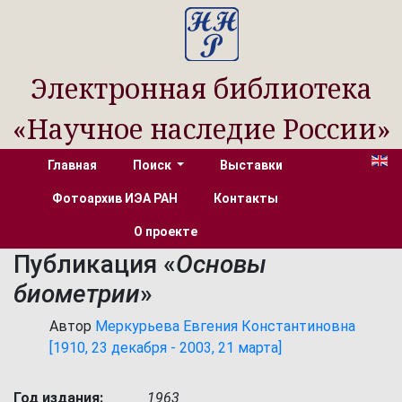
Электронная библиотека
«Научное наследие России»
Главная
Поиск
Выставки
Фотоархив ИЭА РАН
Контакты
О проекте
Публикация «
Основы
биометрии
»
Автор
Меркурьева Евгения Константиновна
[1910, 23 декабря - 2003, 21 марта]
Год издания:
1963