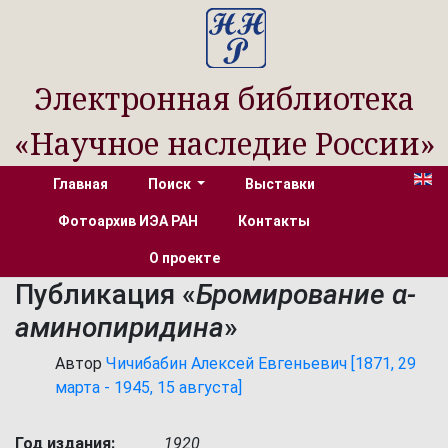
Электронная библиотека
«Научное наследие России»
Главная
Поиск
Выставки
Фотоархив ИЭА РАН
Контакты
О проекте
Публикация «
Бромирование α-
аминопиридина
»
Автор
Чичибабин Алексей Евгеньевич [1871, 29
марта - 1945, 15 августа]
Год издания:
1920