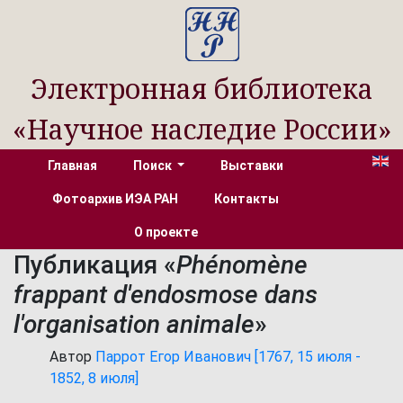
Электронная библиотека
«Научное наследие России»
Главная
Поиск
Выставки
Фотоархив ИЭА РАН
Контакты
О проекте
Публикация «
Phénomène
frappant d'endosmose dans
l'organisation animale
»
Автор
Паррот Егор Иванович [1767, 15 июля -
1852, 8 июля]