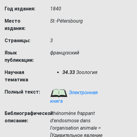
Год издания:
1840
Место
St.-Pétersbourg
издания:
Страницы:
3
Язык
французский
публикации:
Научная
34.33
Зоология
тематика
Полный текст:
Электронная
книга
Библиографическое
Phénomène frappant
описание:
d'endosmose dans
l'organisation animale =
[Удивительное явление